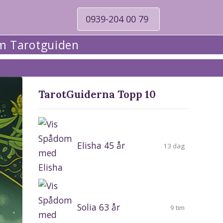
0939-204 00 79
 Tarotguiden
TarotGuiderna Topp 10
Elisha 45 år
13 dag
Solia 63 år
9 tim