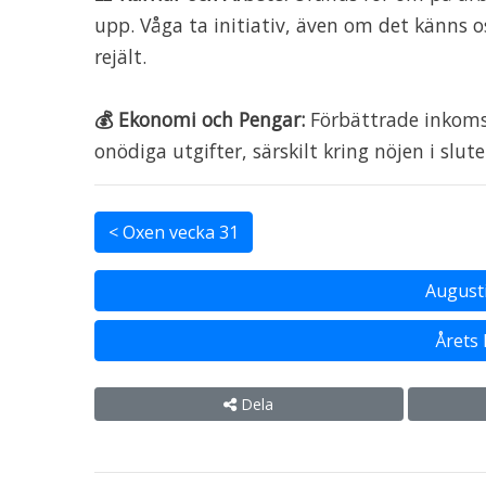
upp. Våga ta initiativ, även om det känns o
rejält.
💰 Ekonomi och Pengar:
Förbättrade inkomst
onödiga utgifter, särskilt kring nöjen i slu
< Oxen vecka 31
August
Årets
Dela