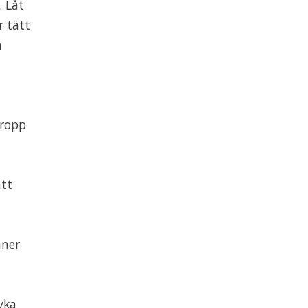
. Låt
r tätt
a
kropp
att
nner
yka