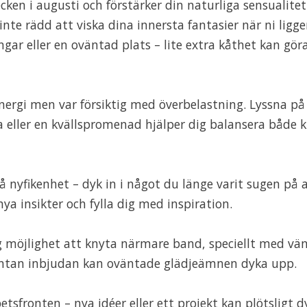
ken i augusti och förstärker din naturliga sensualitet
nte rädd att viska dina innersta fantasier när ni ligge
gar eller en oväntad plats – lite extra kåthet kan gör
ergi men var försiktig med överbelastning. Lyssna på
ga eller en kvällspromenad hjälper dig balansera både 
 nyfikenhet – dyk in i något du länge varit sugen på 
nya insikter och fylla dig med inspiration.
g möjlighet att knyta närmare band, speciellt med vä
pontan inbjudan kan oväntade glädjeämnen dyka upp.
sfronten – nya idéer eller ett projekt kan plötsligt d