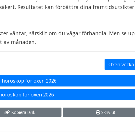
säkert. Resultatet kan förbättra dina framtidsutsikter
er väntar, särskilt om du vågar förhandla. Men se up
tet av månaden.
Oxen vecka 
i
horoskop för oxen 2026
 horoskop för oxen 2026
Kopiera länk
Skriv ut