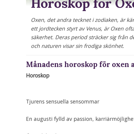
Horoskop för Ox
Oxen, det andra tecknet i zodiaken, är känd
ett jordtecken styrt av Venus, är Oxen of
säkerhet. Deras period sträcker sig från den
och naturen visar sin frodiga skönhet.
Månadens horoskop för oxen a
Horoskop
Tjurens sensuella sensommar
En augusti fylld av passion, karriärmöjligh