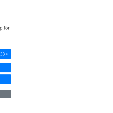
p för
33 >