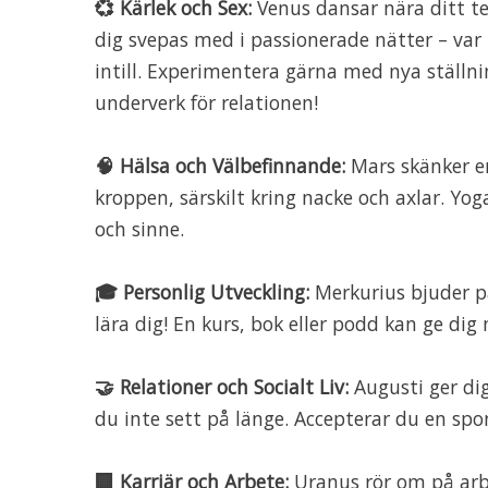
💞 Kärlek och Sex:
Venus dansar nära ditt tec
dig svepas med i passionerade nätter – var i
intill. Experimentera gärna med nya ställnin
underverk för relationen!
🧠 Hälsa och Välbefinnande:
Mars skänker en
kroppen, särskilt kring nacke och axlar. Yo
och sinne.
🎓 Personlig Utveckling:
Merkurius bjuder på
lära dig! En kurs, bok eller podd kan ge dig 
🤝 Relationer och Socialt Liv:
Augusti ger di
du inte sett på länge. Accepterar du en s
🏢 Karriär och Arbete:
Uranus rör om på arbet