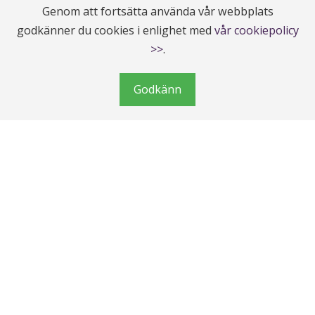
Genom att fortsätta använda vår webbplats
godkänner du cookies i enlighet med
vår cookiepolicy
>>
.
Godkänn
TarotGuiderna Topp 10
Elisha 45 år
14 dag
Katarina 52 år