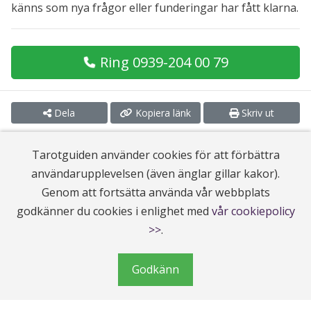
känns som nya frågor eller funderingar har fått klarna.
Ring 0939-204 00 79
Dela
Kopiera länk
Skriv ut
Tarotguiden använder cookies för att förbättra
användarupplevelsen (även änglar gillar kakor).
Alla samtal kostar 25:90 kr/min. Tarotlinjen ger full sekretess, och vi
Genom att fortsätta använda vår webbplats
följer Etiska Rådets regler.
godkänner du cookies i enlighet med
vår cookiepolicy
>>
.
Artiklar Topp 10
Godkänn
Fler än man tror använder mediala vägledare