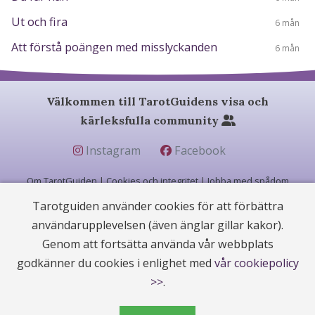
Ut och fira
6 mån
Att förstå poängen med misslyckanden
6 mån
Välkommen till TarotGuidens visa och
kärleksfulla community
Instagram
Facebook
Om TarotGuiden
|
Cookies och integritet
|
Jobba med spådom
Tarotguiden använder cookies för att förbättra
användarupplevelsen (även änglar gillar kakor).
© 2004 - 2026 (22 år) |
TarotGuiden.com
|
betygsätt oss på Trustpilot
Genom att fortsätta använda vår webbplats
godkänner du cookies i enlighet med
vår cookiepolicy
Alla samtal kostar 25:90 kr/min och sker privat från rådgivarens hem. Tarotlinjen
ger full sekretess, och vi följer
Etiska Rådets regler
.
>>
.
Alla Rådgivare är 18 år eller äldre. Alla bilder är privata och får inte kopieras,
Copyright gäller både presentationer och bilder.
Den som ringer måste vara minst 18år samt äga telefonabonnemanget eller ha
ägarens tillstånd.