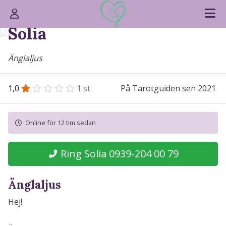
Solia
Änglaljus
1,0
1
st
På Tarotguiden sen 2021
Online för 12 tim sedan
Ring Solia 0939-204 00 79
Änglaljus
Hej!