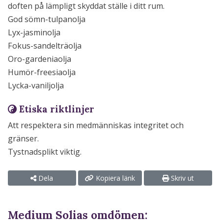
doften på lämpligt skyddat ställe i ditt rum.
God sömn-tulpanolja
Lyx-jasminolja
Fokus-sandelträolja
Oro-gardeniaolja
Humör-freesiaolja
Lycka-vaniljolja
Etiska riktlinjer
Att respektera sin medmänniskas integritet och
gränser.
Tystnadsplikt viktig.
Dela
Kopiera länk
Skriv ut
Medium Solias omdömen: