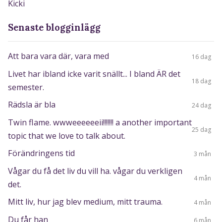
Senaste blogginlägg
Att bara vara där, vara med
16 dag
Livet har ibland icke varit snällt... I bland ÄR det
18 dag
semester.
Rädsla är bla
24 dag
Twin flame. wwweeeeeeii!!!!!!! a another important
25 dag
topic that we love to talk about.
Förändringens tid
3 mån
Vågar du få det liv du vill ha. vågar du verkligen
4 mån
det.
Mitt liv, hur jag blev medium, mitt trauma.
4 mån
Du får han
6 mån