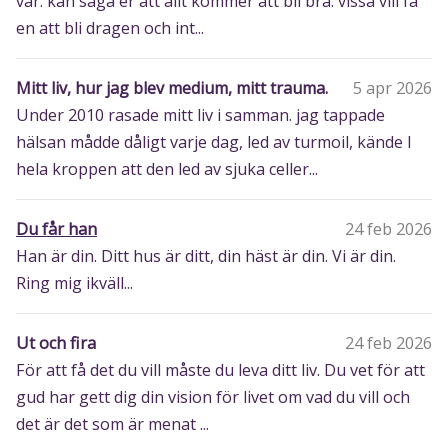
vår. kan säga er att allt kommer att bli bra. vissa vill få
en att bli dragen och int...
Mitt liv, hur jag blev medium, mitt trauma.
5 apr 2026
Under 2010 rasade mitt liv i samman. jag tappade
hälsan mådde dåligt varje dag, led av turmoil, kände I
hela kroppen att den led av sjuka celler...
Du får han
24 feb 2026
Han är din. Ditt hus är ditt, din häst är din. Vi är din.
Ring mig ikväll...
Ut och fira
24 feb 2026
För att få det du vill måste du leva ditt liv. Du vet för att
gud har gett dig din vision för livet om vad du vill och
det är det som är menat ...