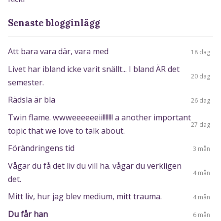
Senaste blogginlägg
Att bara vara där, vara med
18 dag
Livet har ibland icke varit snällt... I bland ÄR det
20 dag
semester.
Rädsla är bla
26 dag
Twin flame. wwweeeeeeii!!!!!!! a another important
27 dag
topic that we love to talk about.
Förändringens tid
3 mån
Vågar du få det liv du vill ha. vågar du verkligen
4 mån
det.
Mitt liv, hur jag blev medium, mitt trauma.
4 mån
Du får han
6 mån