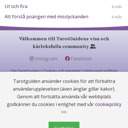
Ut och fira
6 mån
Att förstå poängen med misslyckanden
6 mån
Välkommen till TarotGuidens visa och
kärleksfulla community
Instagram
Facebook
Om TarotGuiden
|
Cookies och integritet
|
Jobba med spådom
Tarotguiden använder cookies för att förbättra
användarupplevelsen (även änglar gillar kakor).
© 2004 - 2026 (22 år) |
TarotGuiden.com
|
betygsätt oss på Trustpilot
Genom att fortsätta använda vår webbplats
godkänner du cookies i enlighet med
vår cookiepolicy
Alla samtal kostar 25:90 kr/min och sker privat från rådgivarens hem. Tarotlinjen
ger full sekretess, och vi följer
Etiska Rådets regler
.
>>
.
Alla Rådgivare är 18 år eller äldre. Alla bilder är privata och får inte kopieras,
Copyright gäller både presentationer och bilder.
Den som ringer måste vara minst 18år samt äga telefonabonnemanget eller ha
ägarens tillstånd.