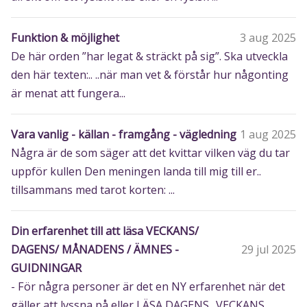
Funktion & möjlighet
3 aug 2025
De här orden ”har legat & sträckt på sig”. Ska utveckla
den här texten:.. ..när man vet & förstår hur någonting
är menat att fungera...
Vara vanlig - källan - framgång - vägledning
1 aug 2025
Några är de som säger att det kvittar vilken väg du tar
uppför kullen Den meningen landa till mig till er..
tillsammans med tarot korten: ...
Din erfarenhet till att läsa VECKANS/
DAGENS/ MÅNADENS / ÄMNES -
29 jul 2025
GUIDNINGAR
- För några personer är det en NY erfarenhet när det
gäller att lyssna på eller LÄSA DAGENS.. VECKANS…