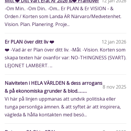
Mitt ❤️ Ditt Vårt Erat År 2026 &❤️ Framöver
12 jan 2026
-Om Min.. -Om Din.. -Om... Er PLAN & Er VISION - &
Orden / Korten som Landa ÄR Närvaro/Medvetenhet.
Vision. Plan. Planering. Proje...
Er PLAN över ditt liv ❤️
12 jan 2026
❤️ -Vad är er Plan över ditt liv. -Mål. -Vision. Korten som
skapa texten här ovanför var: NO-THINGNESS (SVART).
LEJONET LAMBERT. ...
Naiviteten i HELA VÄRLDEN & dess arrogans
8 nov 2025
& på ekonomiska grunder & blod………
Vi här på linjen uppmanas att undvik politiska eller
tunga personliga ämnen. & att syftet är att inspirera,
vägleda & hålla kontakten med besö...