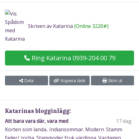
Skriven av Katarina
(Online 3220#)
Ring Katarina 0939-204 00 79
Dela
Kopiera länk
Skriv ut
Katarinas blogginlägg:
Att bara vara där, vara med
17 dag
Korten som landa.. Indiansommar. Modern. Stamm
fader/ zorba. Stammoder fruk värdinna. Vardagen.