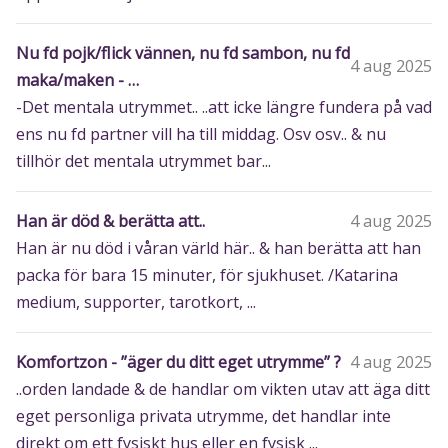
Nu fd pojk/flick vännen, nu fd sambon, nu fd
4 aug 2025
maka/maken - …
-Det mentala utrymmet.. ..att icke längre fundera på vad
ens nu fd partner vill ha till middag. Osv osv.. & nu
tillhör det mentala utrymmet bar...
Han är död & berätta att..
4 aug 2025
Han är nu död i våran värld här.. & han berätta att han
packa för bara 15 minuter, för sjukhuset. /Katarina
medium, supporter, tarotkort, ...
Komfortzon - ”äger du ditt eget utrymme” ?
4 aug 2025
..orden landade & de handlar om vikten utav att äga ditt
eget personliga privata utrymme, det handlar inte
direkt om ett fysiskt hus eller en fysisk ...