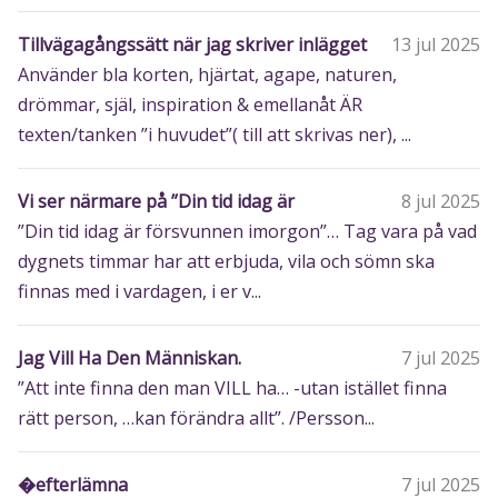
Tillvägagångssätt när jag skriver inlägget
13 jul 2025
Använder bla korten, hjärtat, agape, naturen,
drömmar, själ, inspiration & emellanåt ÄR
texten/tanken ”i huvudet”( till att skrivas ner), ...
Vi ser närmare på ”Din tid idag är
8 jul 2025
”Din tid idag är försvunnen imorgon”… Tag vara på vad
dygnets timmar har att erbjuda, vila och sömn ska
finnas med i vardagen, i er v...
Jag Vill Ha Den Människan.
7 jul 2025
”Att inte finna den man VILL ha… -utan istället finna
rätt person, …kan förändra allt”. /Persson...
�efterlämna
7 jul 2025