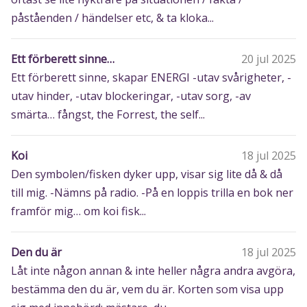
påståenden / händelser etc, & ta kloka...
Ett förberett sinne…
20 jul 2025
Ett förberett sinne, skapar ENERGI -utav svårigheter, -
utav hinder, -utav blockeringar, -utav sorg, -av
smärta… fångst, the Forrest, the self...
Koi
18 jul 2025
Den symbolen/fisken dyker upp, visar sig lite då & då
till mig. -Nämns på radio. -På en loppis trilla en bok ner
framför mig… om koi fisk...
Den du är
18 jul 2025
Låt inte någon annan & inte heller några andra avgöra,
bestämma den du är, vem du är. Korten som visa upp