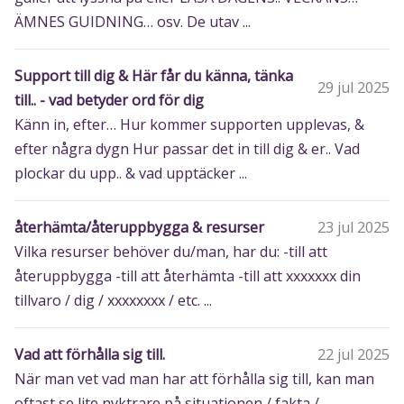
ÄMNES GUIDNING… osv. De utav ...
Support till dig & Här får du känna, tänka
29 jul 2025
till.. - vad betyder ord för dig
Känn in, efter… Hur kommer supporten upplevas, &
efter några dygn Hur passar det in till dig & er.. Vad
plockar du upp.. & vad upptäcker ...
återhämta/återuppbygga & resurser
23 jul 2025
Vilka resurser behöver du/man, har du: -till att
återuppbygga -till att återhämta -till att xxxxxxx din
tillvaro / dig / xxxxxxxx / etc. ...
Vad att förhålla sig till.
22 jul 2025
När man vet vad man har att förhålla sig till, kan man
oftast se lite nyktrare på situationen / fakta /