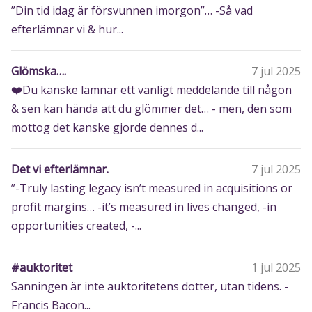
”Din tid idag är försvunnen imorgon”… -Så vad
efterlämnar vi & hur...
Glömska….
7 jul 2025
❤️Du kanske lämnar ett vänligt meddelande till någon
& sen kan hända att du glömmer det… - men, den som
mottog det kanske gjorde dennes d...
Det vi efterlämnar.
7 jul 2025
”-Truly lasting legacy isn’t measured in acquisitions or
profit margins… -it’s measured in lives changed, -in
opportunities created, -...
#auktoritet
1 jul 2025
Sanningen är inte auktoritetens dotter, utan tidens. -
Francis Bacon...