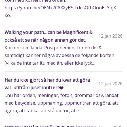
kom med korten, med orden....
https://youtu.be/OENx7C8XXyE?si rklsQfbOonELYojX
ko...
Walking your path... can be Magnificent &
12 jan 2026
också att se när någon annan gör det.
Korten som landa: Postponement för en del &
samtidigt känner några av dessa de följande korten
(vilka de inte tar itu med än, eller icke lyck...
Har du icke gjort så har du kvar att göra
12 jan 2026
val.. utifrån ljuset inuti ert❤️
...nu har orden, meningar, foton, drömmar osv, landat
med betydelse, uppmaning, uppmuntran att göra, att
agera, att tänka, att stå up för, att s...