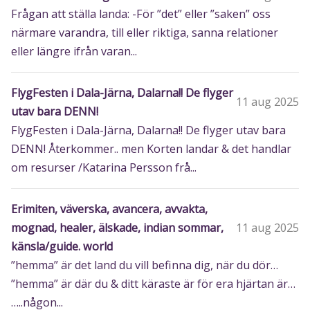
Frågan att ställa landa: -För ”det” eller ”saken” oss
närmare varandra, till eller riktiga, sanna relationer
eller längre ifrån varan...
FlygFesten i Dala-Järna, Dalarna!! De flyger
11 aug 2025
utav bara DENN!
FlygFesten i Dala-Järna, Dalarna!! De flyger utav bara
DENN! Återkommer.. men Korten landar & det handlar
om resurser /Katarina Persson frå...
Erimiten, väverska, avancera, avvakta,
mognad, healer, älskade, indian sommar,
11 aug 2025
känsla/guide. world
”hemma” är det land du vill befinna dig, när du dör…
”hemma” är där du & ditt käraste är för era hjärtan är…
…..någon...