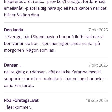
Inspireras året runt…. -prov kör/tid något fordon/häst
emellanåt, -placera dig nära sjö ell havs kanten när det
blåser & känn dina ...
Den landa…
7 okt 2025
..i Sverige, här i Skandinavien börjar friluftslivet där vi
bor, var än du bor. …den meningen landa nu här på
morgonen. Någon som läs...
Dansar….
7 okt 2025
nästa gång du dansar - dölj det icke Katarina medial
supporter tarotkort orakelkort channeling channeler -
osho zen tarot...
Fixa FöretagsLivet
18 sep 2025
…återkommer...