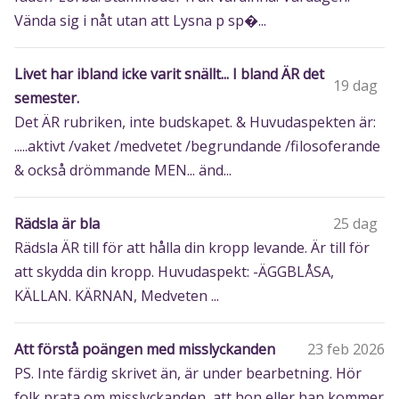
Vända sig i nåt utan att Lysna p sp�...
Livet har ibland icke varit snällt... I bland ÄR det
19 dag
semester.
Det ÄR rubriken, inte budskapet. & Huvudaspekten är:
.....aktivt /vaket /medvetet /begrundande /filosoferande
& också drömmande MEN... änd...
Rädsla är bla
25 dag
Rädsla ÄR till för att hålla din kropp levande. Är till för
att skydda din kropp. Huvudaspekt: -ÄGGBLÅSA,
KÄLLAN. KÄRNAN, Medveten ...
Att förstå poängen med misslyckanden
23 feb 2026
PS. Inte färdig skrivet än, är under bearbetning. Hör
folk prata om misslyckanden, att hon eller han kommer