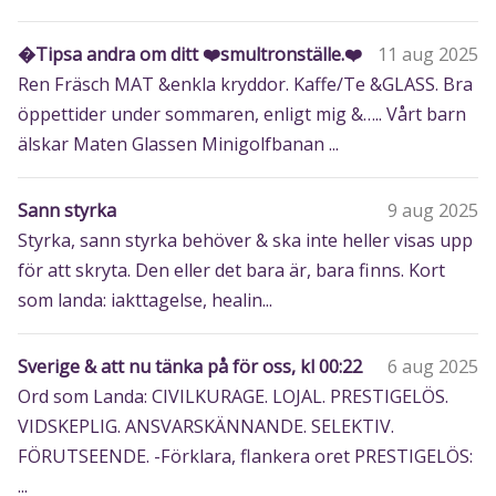
�️Tipsa andra om ditt ❤️smultronställe.❤️
11 aug 2025
Ren Fräsch MAT &enkla kryddor. Kaffe/Te &GLASS. Bra
öppettider under sommaren, enligt mig &….. Vårt barn
älskar Maten Glassen Minigolfbanan ...
Sann styrka
9 aug 2025
Styrka, sann styrka behöver & ska inte heller visas upp
för att skryta. Den eller det bara är, bara finns. Kort
som landa: iakttagelse, healin...
Sverige & att nu tänka på för oss, kl 00:22
6 aug 2025
Ord som Landa: CIVILKURAGE. LOJAL. PRESTIGELÖS.
VIDSKEPLIG. ANSVARSKÄNNANDE. SELEKTIV.
FÖRUTSEENDE. -Förklara, flankera oret PRESTIGELÖS:
...