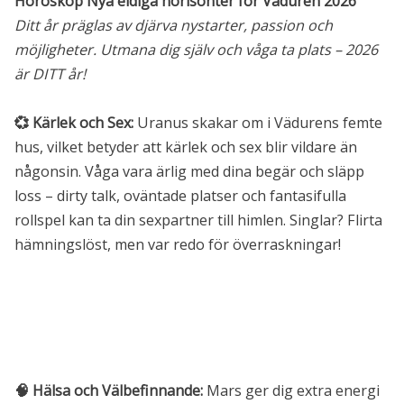
Horoskop Nya eldiga horisonter för Väduren 2026
Ditt år präglas av djärva nystarter, passion och
möjligheter. Utmana dig själv och våga ta plats – 2026
är DITT år!
💞 Kärlek och Sex:
Uranus skakar om i Vädurens femte
hus, vilket betyder att kärlek och sex blir vildare än
någonsin. Våga vara ärlig med dina begär och släpp
loss – dirty talk, oväntade platser och fantasifulla
rollspel kan ta din sexpartner till himlen. Singlar? Flirta
hämningslöst, men var redo för överraskningar!
🧠 Hälsa och Välbefinnande:
Mars ger dig extra energi