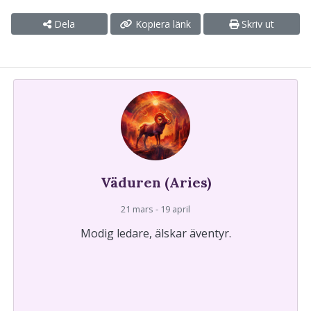
Dela
Kopiera länk
Skriv ut
Väduren (Aries)
21 mars - 19 april
Modig ledare, älskar äventyr.