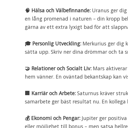
🧠 Hälsa och Välbefinnande:
Uranus ger dig 
en lång promenad i naturen – din kropp beh
gärna av ett extra lyxigt bad för att slappn
🎓 Personlig Utveckling:
Merkurius ger dig kl
sätta upp. Skriv ner dina drömmar och ta s
🤝 Relationer och Socialt Liv:
Mars aktiverar 
hem vänner. En oväntad bekantskap kan visa 
🏢 Karriär och Arbete:
Saturnus kräver struk
samarbete ger bäst resultat nu. En kolleg
💰 Ekonomi och Pengar:
Jupiter ger positiv
eller möjlighet till bonus – men satsa hellr