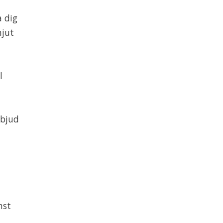
a dig
njut
l
 bjud
mst