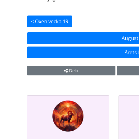
< Oxen vecka 19
August
Årets
Dela