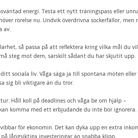
oväntad energi. Testa ett nytt träningspass eller unn
över rörelse nu. Undvik överdrivna sockerfällor, men 
a av.
arhet, så passa på att reflektera kring vilka mål du vil
må steg mot dem, särskilt sådant du har skjutit upp.
ditt sociala liv. Våga säga ja till spontana möten eller
sig bli viktigare än du tror.
tur. Håll koll på deadlines och våga be om hjälp –
a kan komma med ett erbjudande du inte bör ignorera.
a vibbar för ekonomin. Det kan dyka upp en extra inko
e på långsiktiga investeringar än snabba klipp.