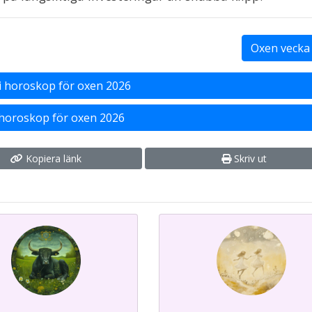
Oxen vecka 
i
horoskop för oxen 2026
 horoskop för oxen 2026
Kopiera länk
Skriv ut