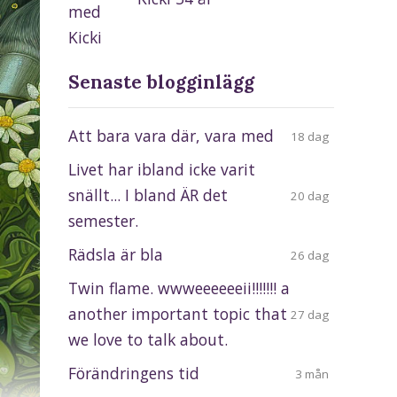
Senaste blogginlägg
Att bara vara där, vara med
18 dag
Livet har ibland icke varit
snällt... I bland ÄR det
20 dag
semester.
Rädsla är bla
26 dag
Twin flame. wwweeeeeeii!!!!!!! a
another important topic that
27 dag
we love to talk about.
Förändringens tid
3 mån