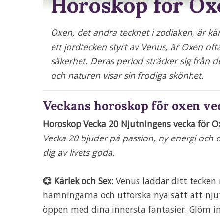
Horoskop för Ox
Oxen, det andra tecknet i zodiaken, är känd
ett jordtecken styrt av Venus, är Oxen of
säkerhet. Deras period sträcker sig från den
och naturen visar sin frodiga skönhet.
Veckans horoskop för oxen ve
Horoskop Vecka 20 Njutningens vecka för O
Vecka 20 bjuder på passion, ny energi och 
dig av livets goda.
💞 Kärlek och Sex:
Venus laddar ditt tecken 
hämningarna och utforska nya sätt att njuta
öppen med dina innersta fantasier. Glöm int