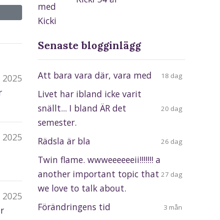
Senaste blogginlägg
Att bara vara där, vara med
18 dag
c 2025
r
Livet har ibland icke varit
snällt... I bland ÄR det
20 dag
semester.
 2025
Rädsla är bla
26 dag
Twin flame. wwweeeeeeii!!!!!!! a
another important topic that
27 dag
we love to talk about.
 2025
Förändringens tid
3 mån
r