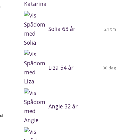
n
Solia 63 år
21 tim
Liza 54 år
30 dag
Angie 32 år
na