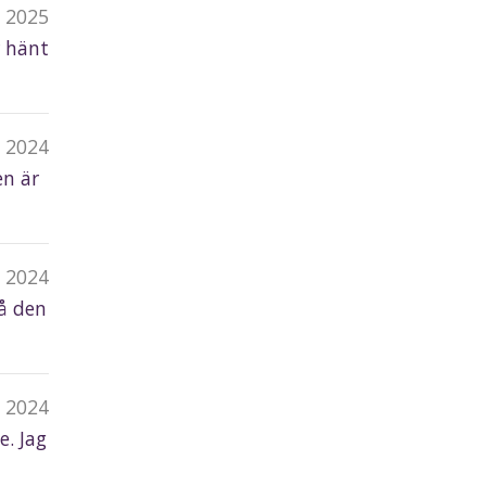
n 2025
r hänt
 2024
en är
p 2024
på den
p 2024
e. Jag