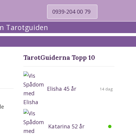
0939-204 00 79
 Tarotguiden
TarotGuiderna Topp 10
Elisha 45 år
14 dag
le
Katarina 52 år