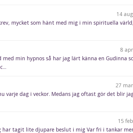
14 aug
skrev, mycket som hänt med mig i min spirituella värld
8 ap
nd med min hypnos så har jag lärt känna en Gudinna 
...
27 mar
u varje dag i veckor. Medans jag oftast gör det blir jag
15 fe
g har tagit lite djupare beslut i mig Var fri i tankar me