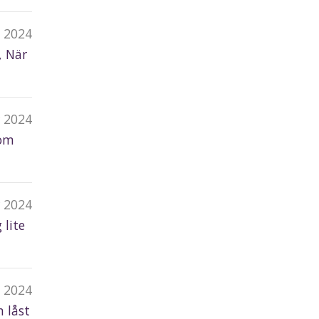
 2024
, När
r 2024
som
 2024
 lite
b 2024
n låst