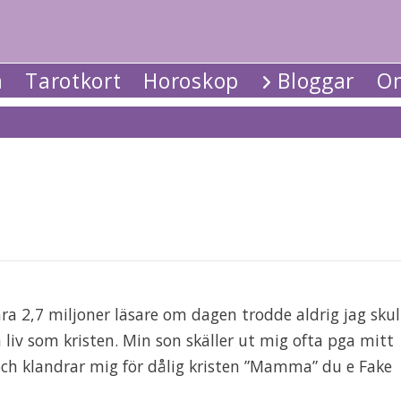
a
Tarotkort
Horoskop
Bloggar
Om
ära 2,7 miljoner läsare om dagen trodde aldrig jag skul
iv som kristen. Min son skäller ut mig ofta pga mitt
t och klandrar mig för dålig kristen ”Mamma” du e Fake