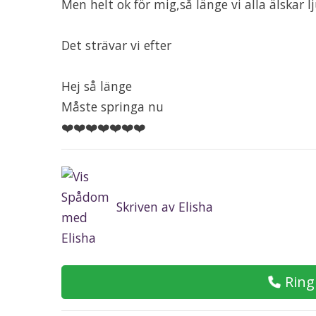
Men helt ok för mig,så länge vi alla älskar l
Det strävar vi efter
Hej så länge
Måste springa nu
❤️❤️❤️❤️❤️❤️❤️
Skriven av Elisha
Ring 