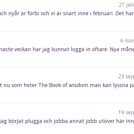
21 ja
ch nyår är förbi och vi är snart inne i februari. Det ha
6 nov
senaste veckan har jag kunnat logga in oftare. Nya mån
23 se
 just nu som heter The Book of wisdom man kan lyssna 
19 se
r jag börjat plugga och jobba annat jobb utöver här inn