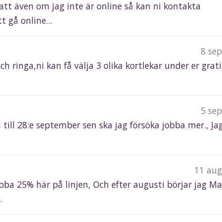
att även om jag inte är online så kan ni kontakta
 gå online...
8 se
h ringa,ni kan få välja 3 olika kortlekar under er grati
5 se
m till 28:e september sen ska jag försöka jobba mer., Ja
11 aug
obba 25% här på linjen, Och efter augusti börjar jag Ma
.