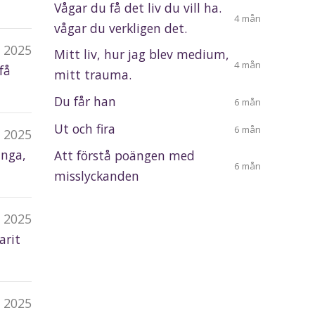
Vågar du få det liv du vill ha.
4 mån
vågar du verkligen det.
 2025
Mitt liv, hur jag blev medium,
4 mån
få
mitt trauma.
Du får han
6 mån
Ut och fira
6 mån
t 2025
inga,
Att förstå poängen med
6 mån
misslyckanden
t 2025
arit
t 2025